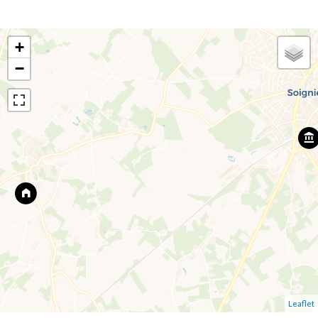
+
−
Leaflet