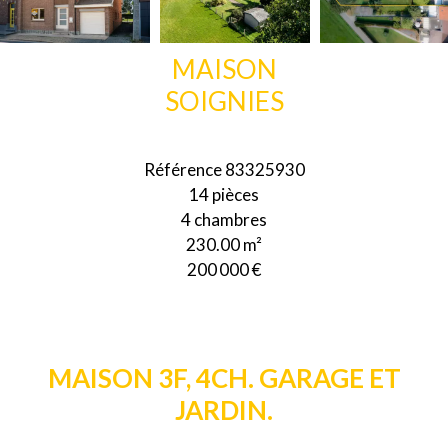
MAISON
SOIGNIES
Référence
83325930
14 pièces
4 chambres
230.00
m²
200 000 €
MAISON 3F, 4CH. GARAGE ET
JARDIN.