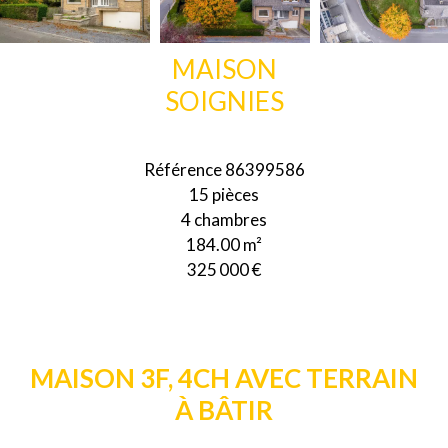
MAISON
SOIGNIES
Référence
86399586
15 pièces
4 chambres
184.00
m²
325 000 €
MAISON 3F, 4CH AVEC TERRAIN
À BÂTIR