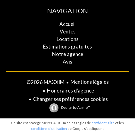
NAVIGATION
Accueil
Ventes
Locations
Estimations gratuites
Notre agence
Avis
Mentions légales
©2026 MAXXIM
Honoraires d'agence
Changer ses préférences cookies
Design by
Apimo™
Ce site est protégé par reCAPTCHA et les règles de
confidentialité
et les
conditions d'utilisation
de Google s'appliquent.