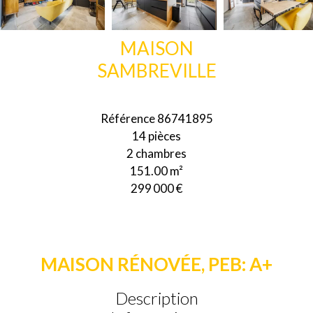
MAISON
SAMBREVILLE
Référence
86741895
14 pièces
2 chambres
151.00
m²
299 000 €
MAISON RÉNOVÉE, PEB: A+
Description