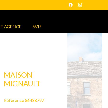
E AGENCE
AVIS
MAISON
MIGNAULT
Référence
86488797