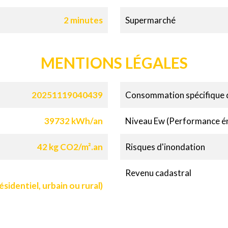
2 minutes
Supermarché
MENTIONS LÉGALES
20251119040439
Consommation spécifique d
39732 kWh/an
Niveau Ew (Performance é
42 kg CO2/m².an
Risques d'inondation
Revenu cadastral
sidentiel, urbain ou rural)