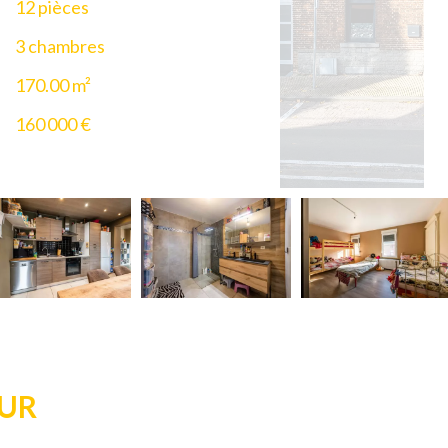
12 pièces
3 chambres
170.00
m²
160 000 €
EUR