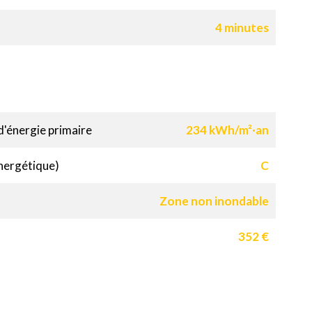
4 minutes
'énergie primaire
234 kWh/m²·an
nergétique)
C
Zone non inondable
352 €